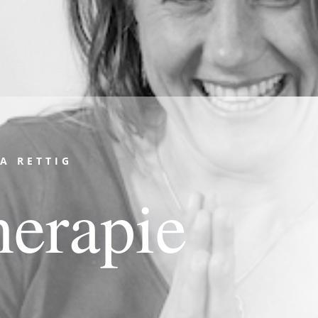
A RETTIG
herapie