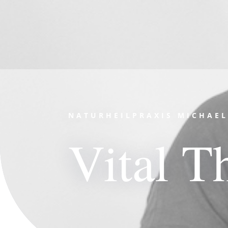
NATURHEILPRAXIS MICHAEL
Vital T